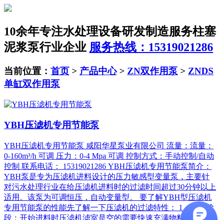
10余年专注水处理设备研发制造服务
柱塞
泥浆泵行业企业
服务热线：15319021286
当前位置：
首页
>
产品中心
>
ZN双作用泵
>
ZNDS
单缸双作用泵
YBH压滤机专用节能泵
YBH压滤机专用节能泵 咸阳华星泵业有限公司 流量：流量：
0-160m³/h 可调 压力：0-4 Mpa 可调 控制方式：手动控制/自动
控制 联系电话： 15319021286 YBH压滤机专用节能泵简介：
YBH泵是专为压滤机进料设计的压力敏感型变量泵，主要针
对污水处理行业在给压滤机进料时的过滤时间超过30分钟以上
适用。该泵为可调恒压，自动变量型。 要了解YBH型压滤机
专用节能泵的性能先了解一下压滤机的过滤特性： 1、进料阶
段：开始进料时压滤机滤室是空的需要快速充满物料。(YBH