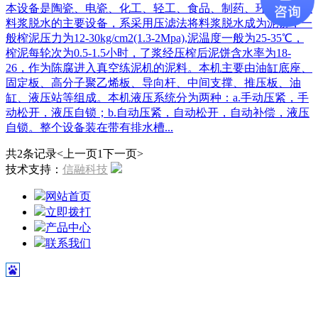
本设备是陶瓷、电瓷、化工、轻工、食品、制药、环保等行业
料浆脱水的主要设备，系采用压滤法将料浆脱水成为泥饼，一
般榨泥压力为12-30kg/cm2(1.3-2Mpa),泥温度一般为25-35℃，
榨泥每轮次为0.5-1.5小时，了浆经压榨后泥饼含水率为18-
26，作为陈腐进入真空练泥机的泥料。本机主要由油缸底座、
固定板、高分子聚乙烯板、导向杆、中间支撑、推压板、油
缸、液压站等组成。本机液压系统分为两种：a.手动压紧，手
动松开，液压自锁；b.自动压紧，自动松开，自动补偿，液压
自锁。整个设备装在带有排水槽...
共2条记录
<上一页
1
下一页>
技术支持：
信融科技
网站首页
立即拨打
产品中心
联系我们