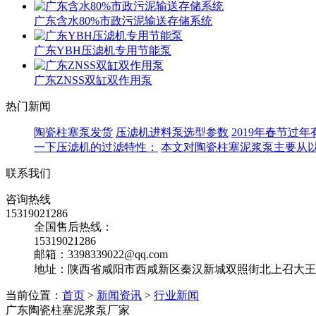
广东含水80%市政污泥输送存储系统
广东YBH压滤机专用节能泵
广东ZNSS双缸双作用泵
热门新闻
陶瓷柱塞泵发货
压滤机进料泵选型参数
2019年春节过
一下压滤机的过滤特性：
本文对陶瓷柱塞泥浆泵主要从
联系我们
咨询热线
15319021286
全国售后热线：
15319021286
邮箱：3398339022@qq.com
地址：陕西省咸阳市西咸新区秦汉新城双照街北上召大王
当前位置：
首页
>
新闻资讯
>
行业新闻
广东陶瓷柱塞泥浆泵厂家