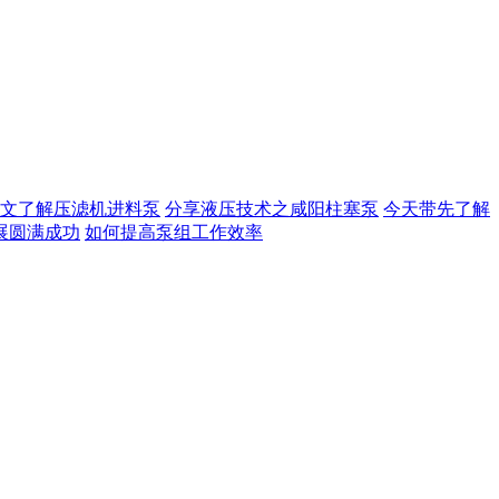
文了解压滤机进料泵
分享液压技术之咸阳柱塞泵
今天带先了解
展圆满成功
如何提高泵组工作效率