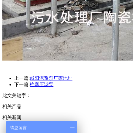
上一篇:
咸阳泥浆泵厂家地址
下一篇:
柱塞压滤泵
此文关键字：
相关产品
相关新闻
请您留言
华星首页