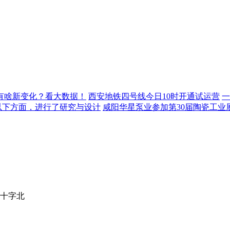
年有啥新变化？看大数据！
西安地铁四号线今日10时开通试运营
一
以下方面，进行了研究与设计
咸阳华星泵业参加第30届陶瓷工业
十字北