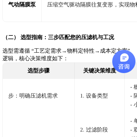
气动隔膜泵
压缩空气驱动隔膜往复变形，实现物
（二） 选型指南：三步匹配您的压滤机与工况
选型需遵循 “工艺定需求→物料定特性→成本定方案”
逻辑，核心决策维度如下：
选型步骤
关键决策维度
-
步：明确压滤机需求
1. 设备类型
-
-
-
2. 过滤阶段
-